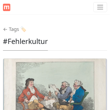
← Tags 🏷️
#Fehlerkultur